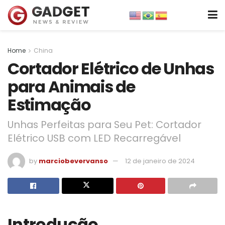
Home
China
Cortador Elétrico de Unhas
para Animais de
Estimação
Unhas Perfeitas para Seu Pet: Cortador
Elétrico USB com LED Recarregável
by
marciobevervanso
12 de janeiro de 2024
Introdução