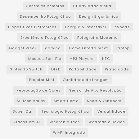
Controles Remotos
Criatividade Visual
Desempenho Fotográfico
Design Ergonômico
Dispositivos Eletrônicos
Energia Sustentável
eSports
Experiência Fotográfica
Fotografia Moderna
Gadget Week
gaming
Home Entertaimnet
laptop
Mouses Sem Fio
MP3 Players
NFC
Nintendo Switch
OLED
Portabilidade
Praticidade
Projetor Mini
Qualidade de Imagem
Reprodução de Cores
Sensor de Alta Resolução
Sillicon Valley
Smart Home
Sport & Outdoors
Super Car
Tecnologia Fotográfica
Versatilidade
Vídeos em 4K
Wearable Tech
Weareable Device
Wi-Fi Integrado