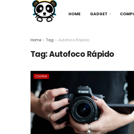
HOME
GADGET
COMP
Home
Tag
Autofoco Rápido
Tag:
Autofoco Rápido
CHINA