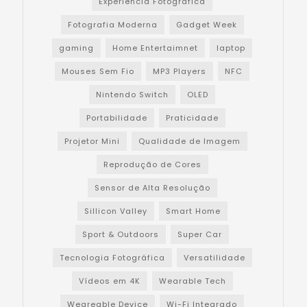
Experiência Fotográfica
Fotografia Moderna
Gadget Week
gaming
Home Entertaimnet
laptop
Mouses Sem Fio
MP3 Players
NFC
Nintendo Switch
OLED
Portabilidade
Praticidade
Projetor Mini
Qualidade de Imagem
Reprodução de Cores
Sensor de Alta Resolução
Sillicon Valley
Smart Home
Sport & Outdoors
Super Car
Tecnologia Fotográfica
Versatilidade
Vídeos em 4K
Wearable Tech
Weareable Device
Wi-Fi Integrado