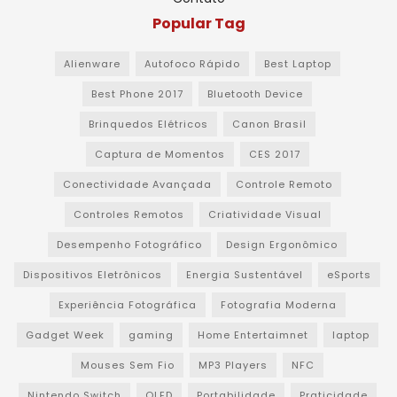
Popular Tag
Alienware
Autofoco Rápido
Best Laptop
Best Phone 2017
Bluetooth Device
Brinquedos Elétricos
Canon Brasil
Captura de Momentos
CES 2017
Conectividade Avançada
Controle Remoto
Controles Remotos
Criatividade Visual
Desempenho Fotográfico
Design Ergonômico
Dispositivos Eletrônicos
Energia Sustentável
eSports
Experiência Fotográfica
Fotografia Moderna
Gadget Week
gaming
Home Entertaimnet
laptop
Mouses Sem Fio
MP3 Players
NFC
Nintendo Switch
OLED
Portabilidade
Praticidade