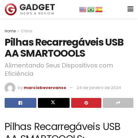
Home
China
Pilhas Recarregáveis USB
AA SMARTOOOLS
Alimentando Seus Dispositivos com
Eficiência
by
marciobevervanso
24 de janeiro de 2024
Pilhas Recarregáveis USB