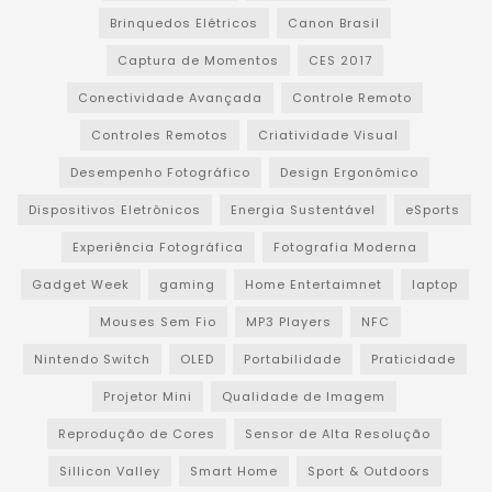
Brinquedos Elétricos
Canon Brasil
Captura de Momentos
CES 2017
Conectividade Avançada
Controle Remoto
Controles Remotos
Criatividade Visual
Desempenho Fotográfico
Design Ergonômico
Dispositivos Eletrônicos
Energia Sustentável
eSports
Experiência Fotográfica
Fotografia Moderna
Gadget Week
gaming
Home Entertaimnet
laptop
Mouses Sem Fio
MP3 Players
NFC
Nintendo Switch
OLED
Portabilidade
Praticidade
Projetor Mini
Qualidade de Imagem
Reprodução de Cores
Sensor de Alta Resolução
Sillicon Valley
Smart Home
Sport & Outdoors