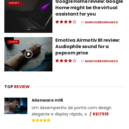
Google Home review: Google
GADGET
Home might be the virtual
assistant for you
BY
MARCIOBEVERVANSO
Emotiva Airmotiv B1 review:
CHINA
Audiophile sound for a
popcorn price
BY
MARCIOBEVERVANSO
TOP
REVIEW
Alienware m16
Um desempenho de ponta com design
elegante e display rápido, o
R$17519