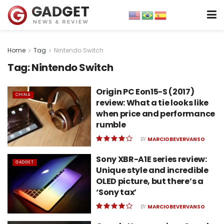
Home
Tag
Nintendo Switch
Tag:
Nintendo Switch
Origin PC Eon15-S (2017)
CHINA
review: What a tie looks like
when price and performance
rumble
BY
MARCIOBEVERVANSO
Sony XBR-A1E series review:
GADGET
Unique style and incredible
OLED picture, but there’s a
‘Sony tax’
BY
MARCIOBEVERVANSO