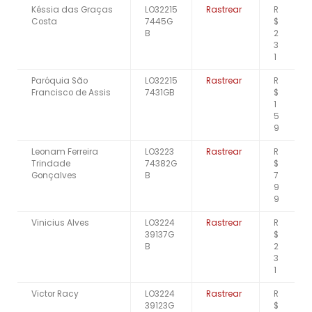
Késsia das Graças
LO32215
Rastrear
R
Costa
7445G
$
B
2
3
1
Paróquia São
LO32215
Rastrear
R
Francisco de Assis
7431GB
$
1
5
9
Leonam Ferreira
LO3223
Rastrear
R
Trindade
74382G
$
Gonçalves
B
7
9
9
Vinicius Alves
LO3224
Rastrear
R
39137G
$
B
2
3
1
Victor Racy
LO3224
Rastrear
R
39123G
$