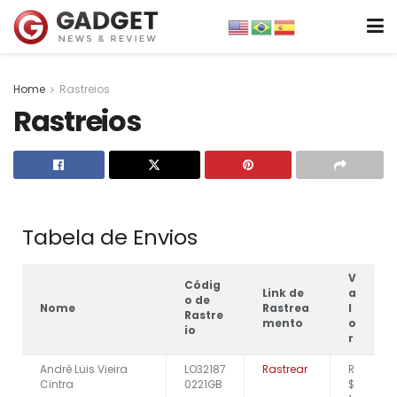
Home
Rastreios
Rastreios
Tabela de Envios
V
Códig
Link de
a
o de
Nome
Rastrea
l
Rastre
mento
o
io
r
André Luis Vieira
LO32187
Rastrear
R
Cintra
0221GB
$