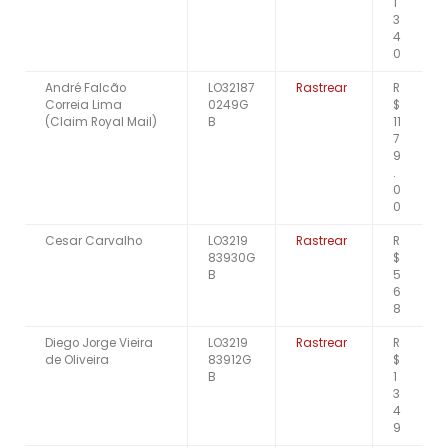
1
3
4
0
André Falcão
LO32187
Rastrear
R
Correia Lima
0249G
$
(Claim Royal Mail)
B
11
7
9
.
0
0
Cesar Carvalho
LO3219
Rastrear
R
83930G
$
B
5
6
8
Diego Jorge Vieira
LO3219
Rastrear
R
de Oliveira
83912G
$
B
1
3
4
9