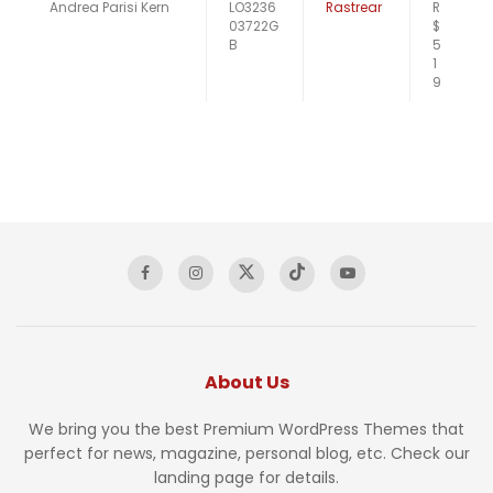
Andrea Parisi Kern
LO3236
Rastrear
R
03722G
$
B
5
1
9
About Us
We bring you the best Premium WordPress Themes that
perfect for news, magazine, personal blog, etc. Check our
landing page for details.