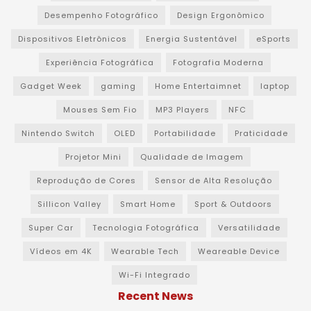
Desempenho Fotográfico
Design Ergonômico
Dispositivos Eletrônicos
Energia Sustentável
eSports
Experiência Fotográfica
Fotografia Moderna
Gadget Week
gaming
Home Entertaimnet
laptop
Mouses Sem Fio
MP3 Players
NFC
Nintendo Switch
OLED
Portabilidade
Praticidade
Projetor Mini
Qualidade de Imagem
Reprodução de Cores
Sensor de Alta Resolução
Sillicon Valley
Smart Home
Sport & Outdoors
Super Car
Tecnologia Fotográfica
Versatilidade
Vídeos em 4K
Wearable Tech
Weareable Device
Wi-Fi Integrado
Recent News