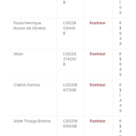
B
1
5
9
Paulo Henrique
LO3228
Rastrear
R
Nunes de Oliveira
01341G
$
B
8
4
9
Allan
LO3229
Rastrear
R
27421G
$
B
8
4
9
Cleiton Santos
LO32318
Rastrear
R
6173GB
$
1
4
4
9
Alder Thiago Bastos
LO32318
Rastrear
R
6156GB
$
4