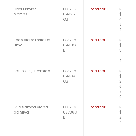
Elber Firmino
LO3235
Rastrear
R
Martins
69425
$
GB
4
9
9
João Victor Freire De
LO3235
Rastrear
R
Lima
69411G
$
B
5
1
9
Paulo C. Q. Hermida
LO3235
Rastrear
R
69408
$
GB
2
6
7
0
Ivila Samya Viana
LO3236
Rastrear
R
da Silva
03736G
$
B
2
4
4