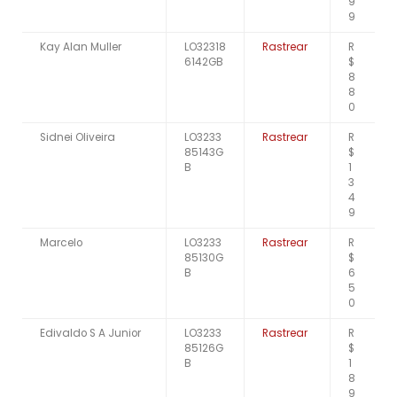
9
9
Kay Alan Muller
LO32318
Rastrear
R
6142GB
$
8
8
0
Sidnei Oliveira
LO3233
Rastrear
R
85143G
$
B
1
3
4
9
Marcelo
LO3233
Rastrear
R
85130G
$
B
6
5
0
Edivaldo S A Junior
LO3233
Rastrear
R
85126G
$
B
1
8
9