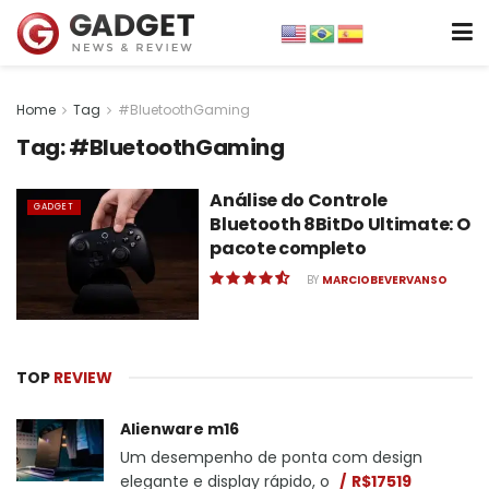
Home
Tag
#BluetoothGaming
Tag:
#BluetoothGaming
Análise do Controle
GADGET
Bluetooth 8BitDo Ultimate: O
pacote completo
BY
MARCIOBEVERVANSO
TOP
REVIEW
Alienware m16
Um desempenho de ponta com design
elegante e display rápido, o
R$17519