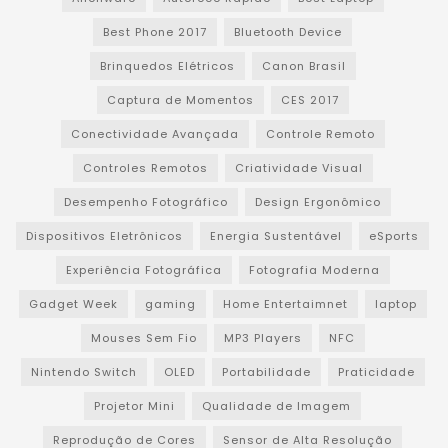
Best Phone 2017
Bluetooth Device
Brinquedos Elétricos
Canon Brasil
Captura de Momentos
CES 2017
Conectividade Avançada
Controle Remoto
Controles Remotos
Criatividade Visual
Desempenho Fotográfico
Design Ergonômico
Dispositivos Eletrônicos
Energia Sustentável
eSports
Experiência Fotográfica
Fotografia Moderna
Gadget Week
gaming
Home Entertaimnet
laptop
Mouses Sem Fio
MP3 Players
NFC
Nintendo Switch
OLED
Portabilidade
Praticidade
Projetor Mini
Qualidade de Imagem
Reprodução de Cores
Sensor de Alta Resolução