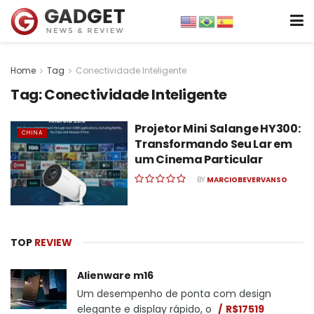
Home
Tag
Conectividade Inteligente
Tag:
Conectividade Inteligente
Projetor Mini Salange HY300:
CHINA
Transformando Seu Lar em
um Cinema Particular
BY
MARCIOBEVERVANSO
TOP
REVIEW
Alienware m16
Um desempenho de ponta com design
elegante e display rápido, o
R$17519