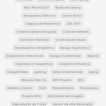
Best Phone 2017
Bluetooth Device
Brinquedos Elétricos
Canon Brasil
Captura de Momentos
CES 2017
Conectividade Avançada
Controle Remoto
Controles Remotos
Criatividade Visual
Desempenho Fotográfico
Design Ergonômico
Dispositivos Eletrônicos
Energia Sustentável
eSports
Experiência Fotográfica
Fotografia Moderna
Gadget Week
gaming
Home Entertaimnet
laptop
Mouses Sem Fio
MP3 Players
NFC
Nintendo Switch
OLED
Portabilidade
Praticidade
Projetor Mini
Qualidade de Imagem
Reprodução de Cores
Sensor de Alta Resolução