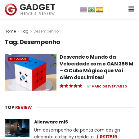
Home
Tag
Desempenho
Tag:
Desempenho
Desvende o Mundo da
BRINQUEDOS
Velocidade com o GAN 356 M
– O Cubo Mágico que Vai
Além dos Limites!
BY
MARCIOBEVERVANSO
TOP
REVIEW
Alienware m16
Um desempenho de ponta com design
elegante e display rápido, o
R$17519