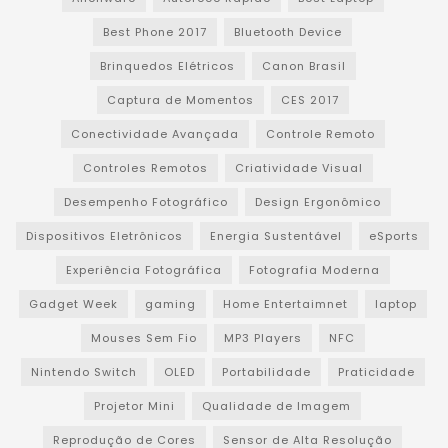
Best Phone 2017
Bluetooth Device
Brinquedos Elétricos
Canon Brasil
Captura de Momentos
CES 2017
Conectividade Avançada
Controle Remoto
Controles Remotos
Criatividade Visual
Desempenho Fotográfico
Design Ergonômico
Dispositivos Eletrônicos
Energia Sustentável
eSports
Experiência Fotográfica
Fotografia Moderna
Gadget Week
gaming
Home Entertaimnet
laptop
Mouses Sem Fio
MP3 Players
NFC
Nintendo Switch
OLED
Portabilidade
Praticidade
Projetor Mini
Qualidade de Imagem
Reprodução de Cores
Sensor de Alta Resolução