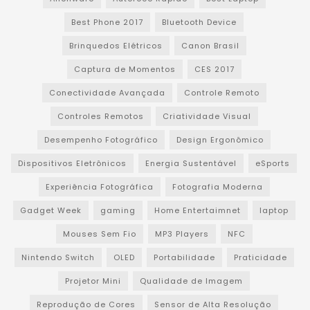
Best Phone 2017
Bluetooth Device
Brinquedos Elétricos
Canon Brasil
Captura de Momentos
CES 2017
Conectividade Avançada
Controle Remoto
Controles Remotos
Criatividade Visual
Desempenho Fotográfico
Design Ergonômico
Dispositivos Eletrônicos
Energia Sustentável
eSports
Experiência Fotográfica
Fotografia Moderna
Gadget Week
gaming
Home Entertaimnet
laptop
Mouses Sem Fio
MP3 Players
NFC
Nintendo Switch
OLED
Portabilidade
Praticidade
Projetor Mini
Qualidade de Imagem
Reprodução de Cores
Sensor de Alta Resolução