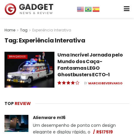
Home
Tag
Experiência Interativa
Tag:
Experiência Interativa
Uma Incrível Jornada pelo
BRINQUEDOS
Mundo dos Caça-
Fantasmas LEGO
Ghostbusters ECTO-1
BY
MARCIOBEVERVANSO
TOP
REVIEW
Alienware m16
Um desempenho de ponta com design
elegante e display rápido, o
R$17519