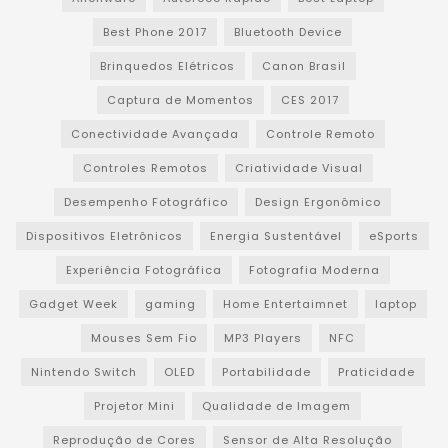
Best Phone 2017
Bluetooth Device
Brinquedos Elétricos
Canon Brasil
Captura de Momentos
CES 2017
Conectividade Avançada
Controle Remoto
Controles Remotos
Criatividade Visual
Desempenho Fotográfico
Design Ergonômico
Dispositivos Eletrônicos
Energia Sustentável
eSports
Experiência Fotográfica
Fotografia Moderna
Gadget Week
gaming
Home Entertaimnet
laptop
Mouses Sem Fio
MP3 Players
NFC
Nintendo Switch
OLED
Portabilidade
Praticidade
Projetor Mini
Qualidade de Imagem
Reprodução de Cores
Sensor de Alta Resolução