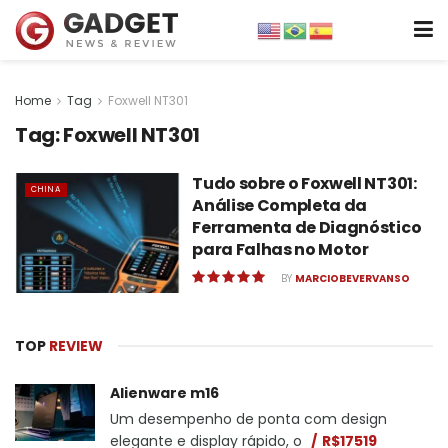
Home
Tag
Foxwell NT301
Tag:
Foxwell NT301
Tudo sobre o Foxwell NT301:
CHINA
Análise Completa da
Ferramenta de Diagnóstico
para Falhas no Motor
BY
MARCIOBEVERVANSO
TOP
REVIEW
Alienware m16
Um desempenho de ponta com design
elegante e display rápido, o
R$17519