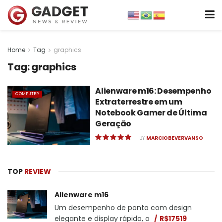
Home
Tag
graphics
Tag:
graphics
Alienware m16: Desempenho
COMPUTER
Extraterrestre em um
Notebook Gamer de Última
Geração
BY
MARCIOBEVERVANSO
TOP
REVIEW
Alienware m16
Um desempenho de ponta com design
elegante e display rápido, o
R$17519