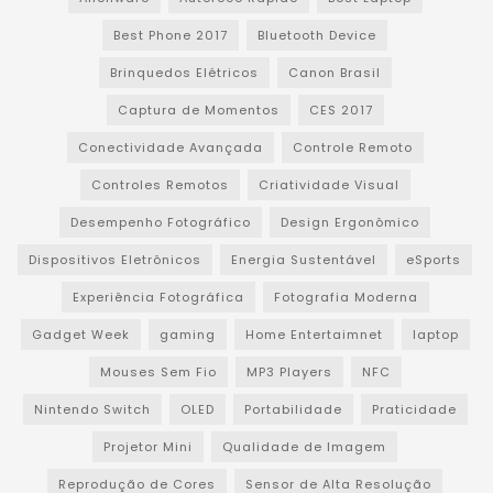
Best Phone 2017
Bluetooth Device
Brinquedos Elétricos
Canon Brasil
Captura de Momentos
CES 2017
Conectividade Avançada
Controle Remoto
Controles Remotos
Criatividade Visual
Desempenho Fotográfico
Design Ergonômico
Dispositivos Eletrônicos
Energia Sustentável
eSports
Experiência Fotográfica
Fotografia Moderna
Gadget Week
gaming
Home Entertaimnet
laptop
Mouses Sem Fio
MP3 Players
NFC
Nintendo Switch
OLED
Portabilidade
Praticidade
Projetor Mini
Qualidade de Imagem
Reprodução de Cores
Sensor de Alta Resolução